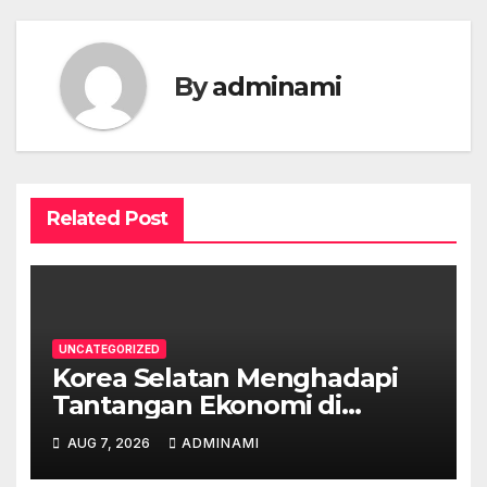
By
adminami
Related Post
UNCATEGORIZED
Korea Selatan Menghadapi
Tantangan Ekonomi di
Tengah Krisis Global
AUG 7, 2026
ADMINAMI