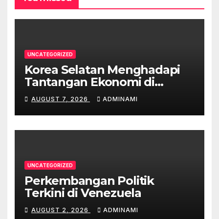
UNCATEGORIZED
Korea Selatan Menghadapi
Tantangan Ekonomi di
Tengah Krisis Global
AUGUST 7, 2026
ADMINAMI
UNCATEGORIZED
Perkembangan Politik
Terkini di Venezuela
AUGUST 2, 2026
ADMINAMI