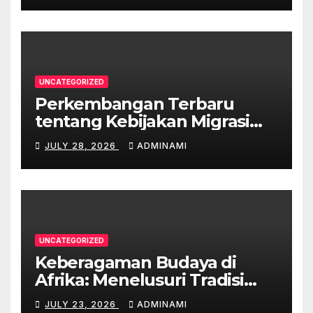
UNCATEGORIZED
Perkembangan Terbaru
tentang Kebijakan Migrasi
Australia
JULY 28, 2026
ADMINAMI
UNCATEGORIZED
Keberagaman Budaya di
Afrika: Menelusuri Tradisi
yang Unik
JULY 23, 2026
ADMINAMI