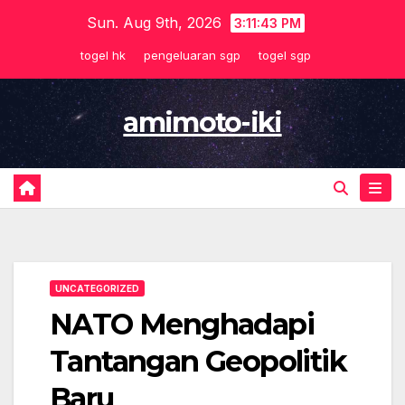
Skip
Sun. Aug 9th, 2026
3:11:43 PM
to
togel hk
pengeluaran sgp
togel sgp
content
amimoto-iki
UNCATEGORIZED
NATO Menghadapi
Tantangan Geopolitik
Baru