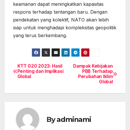
keamanan dapat meningkatkan kapasitas
respons terhadap tantangan baru. Dengan
pendekatan yang kolektif, NATO akan lebih
siap untuk menghadapi kompleksitas geopolitik
yang terus berkembang.
KTT G20 2023: Hasil
Dampak Kebijakan
Post
Penting dan Implikasi
PBB Terhadap
Global
Perubahan Iklim
navigation
Global
By
adminami