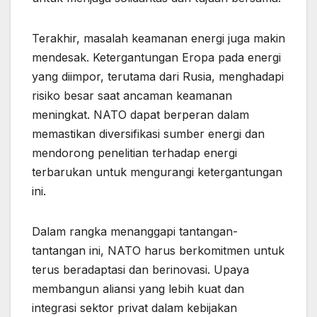
Terakhir, masalah keamanan energi juga makin
mendesak. Ketergantungan Eropa pada energi
yang diimpor, terutama dari Rusia, menghadapi
risiko besar saat ancaman keamanan
meningkat. NATO dapat berperan dalam
memastikan diversifikasi sumber energi dan
mendorong penelitian terhadap energi
terbarukan untuk mengurangi ketergantungan
ini.
Dalam rangka menanggapi tantangan-
tantangan ini, NATO harus berkomitmen untuk
terus beradaptasi dan berinovasi. Upaya
membangun aliansi yang lebih kuat dan
integrasi sektor privat dalam kebijakan