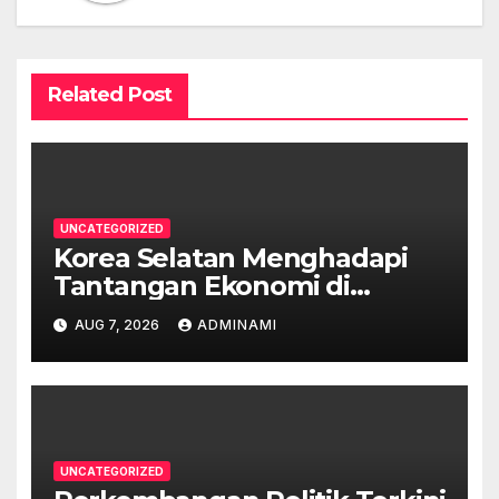
Related Post
UNCATEGORIZED
Korea Selatan Menghadapi
Tantangan Ekonomi di
Tengah Krisis Global
AUG 7, 2026
ADMINAMI
UNCATEGORIZED