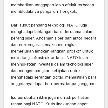
memberikan tanggapan lebih efektif terhadap
membludaknya pengaruh Tiongkok.
Dari sudut pandang teknologi, NATO juga
menghadapi tantangan baru, terutama dalam
perang siber. Ancaman siber dari aktor negara
dan non-negara semakin meningkat,
memerlukan langkah-langkah proaktif untuk
melindungi infrastruktur kritis. NATO telah
meningkatkan investasi dalam teknologi siber
dan mengembangkan kebijakan untuk
menghadapi serangan digital, memastikan para
anggotanya dapat beroperasi tanpa gangguan.
Isu perubahan iklim juga menjadi perhatian
utama bagi NATO. Krisis lingkungan dapat