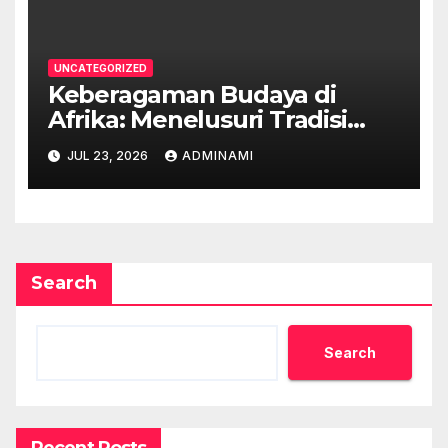
UNCATEGORIZED
Keberagaman Budaya di
Afrika: Menelusuri Tradisi
yang Unik
JUL 23, 2026
ADMINAMI
Search
Search