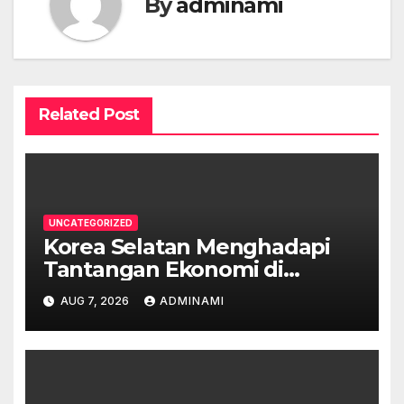
By
adminami
Related Post
UNCATEGORIZED
Korea Selatan Menghadapi
Tantangan Ekonomi di
Tengah Krisis Global
AUG 7, 2026
ADMINAMI