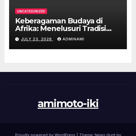
UNCATEGORIZED
Keberagaman Budaya di
Afrika: Menelusuri Tradisi
yang Unik
JULY 23, 2026
ADMINAMI
amimoto-iki
Proudly powered by WordPress
|
Theme: News Hunt by