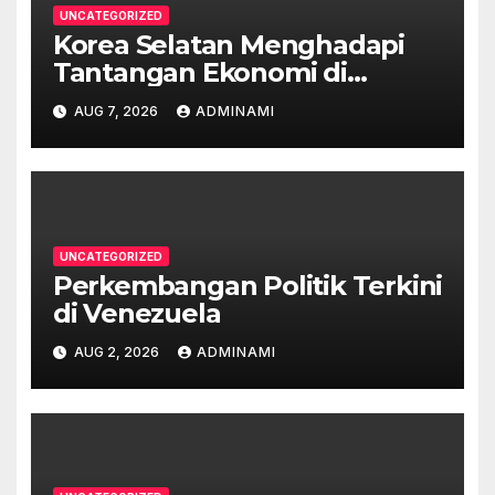
UNCATEGORIZED
Korea Selatan Menghadapi
Tantangan Ekonomi di
Tengah Krisis Global
AUG 7, 2026
ADMINAMI
UNCATEGORIZED
Perkembangan Politik Terkini
di Venezuela
AUG 2, 2026
ADMINAMI