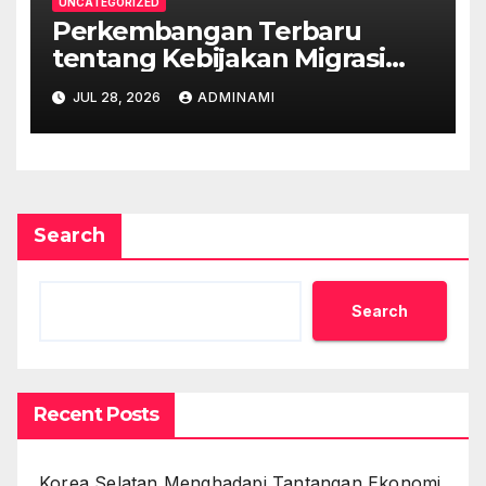
UNCATEGORIZED
Perkembangan Terbaru
tentang Kebijakan Migrasi
Australia
JUL 28, 2026
ADMINAMI
Search
Search
Recent Posts
Korea Selatan Menghadapi Tantangan Ekonomi