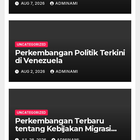
Tengah Krisis Global
AUG 7, 2026
ADMINAMI
UNCATEGORIZED
Perkembangan Politik Terkini
di Venezuela
AUG 2, 2026
ADMINAMI
UNCATEGORIZED
Perkembangan Terbaru
tentang Kebijakan Migrasi
Australia
JUL 28, 2026
ADMINAMI