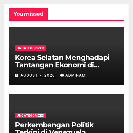
You missed
UNCATEGORIZED
Korea Selatan Menghadapi
Tantangan Ekonomi di
Tengah Krisis Global
AUGUST 7, 2026
ADMINAMI
UNCATEGORIZED
Perkembangan Politik
Terkini di Venezuela