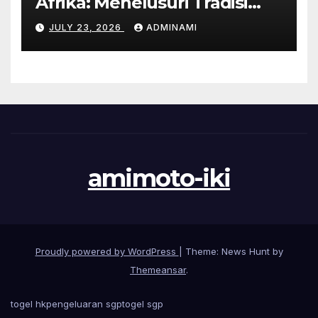
Afrika: Menelusuri Tradisi
yang Unik
JULY 23, 2026
ADMINAMI
amimoto-iki
Proudly powered by WordPress
|
Theme: News Hunt by
Themeansar
.
togel hk
pengeluaran sgp
togel sgp