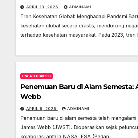
APRIL 13, 2026
ADMINAMI
Tren Kesehatan Global: Menghadapi Pandemi Bar
kesehatan global secara drastis, mendorong neg
terhadap kesehatan masyarakat. Pada 2023, tren 
UNCATEGORIZED
Penemuan Baru di Alam Semesta: A
Webb
APRIL 8, 2026
ADMINAMI
Penemuan baru di alam semesta telah mengalami 
James Webb (JWST). Dioperasikan sejak pelun
kolaborasi antara NASA, ESA (Badan…