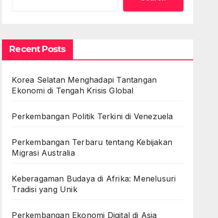
Recent Posts
Korea Selatan Menghadapi Tantangan
Ekonomi di Tengah Krisis Global
Perkembangan Politik Terkini di Venezuela
Perkembangan Terbaru tentang Kebijakan
Migrasi Australia
Keberagaman Budaya di Afrika: Menelusuri
Tradisi yang Unik
Perkembangan Ekonomi Digital di Asia