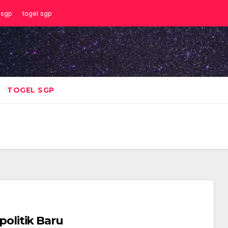
 sgp
togel sgp
TOGEL SGP
olitik Baru