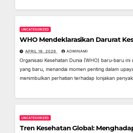
UNCATEGORIZED
WHO Mendeklarasikan Darurat Kes
APRIL 18, 2026
ADMINAMI
Organisasi Kesehatan Dunia (WHO) baru-baru in
yang baru, menandai momen penting dalam upaya k
menimbulkan perhatian terhadap lonjakan penya
UNCATEGORIZED
Tren Kesehatan Global: Menghada