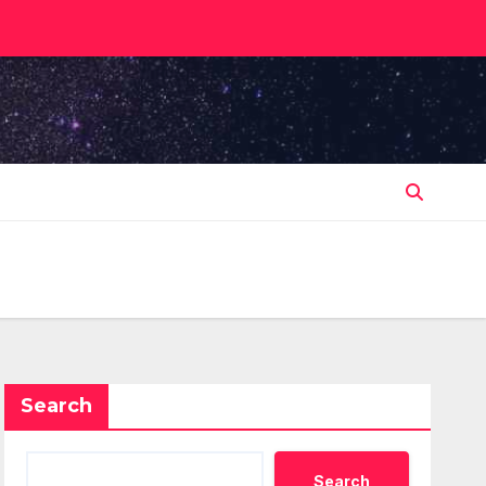
Search
Search