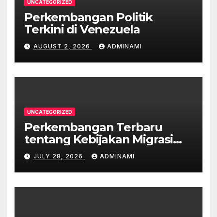
UNCATEGORIZED
Perkembangan Politik
Terkini di Venezuela
AUGUST 2, 2026
ADMINAMI
UNCATEGORIZED
Perkembangan Terbaru
tentang Kebijakan Migrasi
Australia
JULY 28, 2026
ADMINAMI