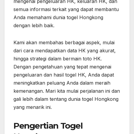
mengenai pengeluaran HK, keluaran HK, dan
semua informasi terkait yang dapat membantu
Anda memahami dunia togel Hongkong
dengan lebih baik.
Kami akan membahas berbagai aspek, mulai
dari cara mendapatkan data HK yang akurat,
hingga strategi dalam bermain toto HK.
Dengan pengetahuan yang tepat mengenai
pengeluaran dan hasil togel HK, Anda dapat
meningkatkan peluang Anda dalam meraih
kemenangan. Mari kita mulai perjalanan ini dan
gali lebih dalam tentang dunia togel Hongkong
yang menarik ini.
Pengertian Togel