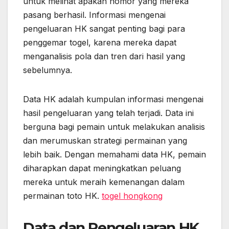
untuk melihat apakah nomor yang mereka
pasang berhasil. Informasi mengenai
pengeluaran HK sangat penting bagi para
penggemar togel, karena mereka dapat
menganalisis pola dan tren dari hasil yang
sebelumnya.
Data HK adalah kumpulan informasi mengenai
hasil pengeluaran yang telah terjadi. Data ini
berguna bagi pemain untuk melakukan analisis
dan merumuskan strategi permainan yang
lebih baik. Dengan memahami data HK, pemain
diharapkan dapat meningkatkan peluang
mereka untuk meraih kemenangan dalam
permainan toto HK.
togel hongkong
Data dan Pengeluaran HK