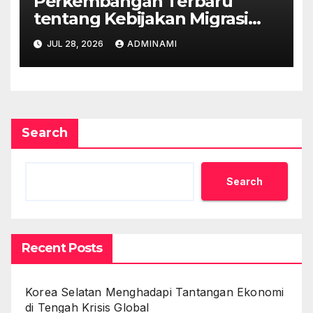
Perkembangan Terbaru
tentang Kebijakan Migrasi
Australia
JUL 28, 2026
ADMINAMI
Search
Search
Recent Posts
Korea Selatan Menghadapi Tantangan Ekonomi
di Tengah Krisis Global