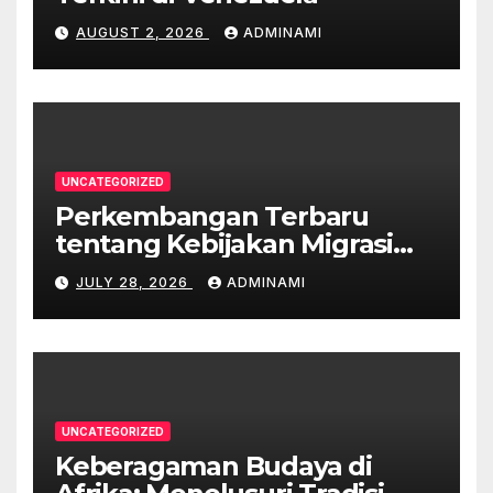
AUGUST 2, 2026
ADMINAMI
UNCATEGORIZED
Perkembangan Terbaru
tentang Kebijakan Migrasi
Australia
JULY 28, 2026
ADMINAMI
UNCATEGORIZED
Keberagaman Budaya di