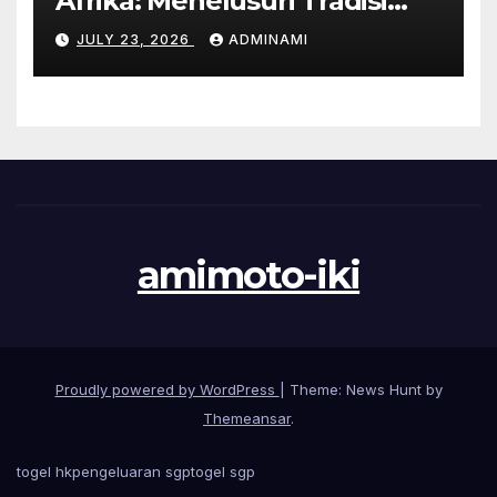
Afrika: Menelusuri Tradisi
yang Unik
JULY 23, 2026
ADMINAMI
amimoto-iki
Proudly powered by WordPress
|
Theme: News Hunt by
Themeansar
.
togel hk
pengeluaran sgp
togel sgp