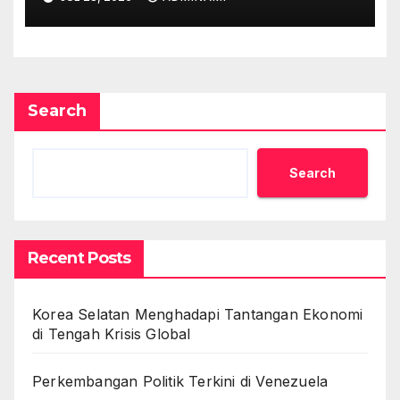
Search
Search
Recent Posts
Korea Selatan Menghadapi Tantangan Ekonomi
di Tengah Krisis Global
Perkembangan Politik Terkini di Venezuela