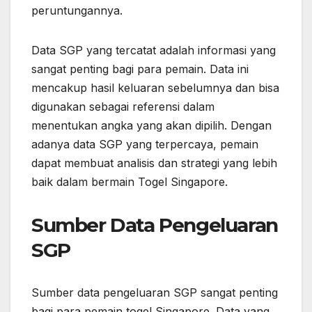
peruntungannya.
Data SGP yang tercatat adalah informasi yang
sangat penting bagi para pemain. Data ini
mencakup hasil keluaran sebelumnya dan bisa
digunakan sebagai referensi dalam
menentukan angka yang akan dipilih. Dengan
adanya data SGP yang terpercaya, pemain
dapat membuat analisis dan strategi yang lebih
baik dalam bermain Togel Singapore.
Sumber Data Pengeluaran
SGP
Sumber data pengeluaran SGP sangat penting
bagi para pemain togel Singapore. Data yang