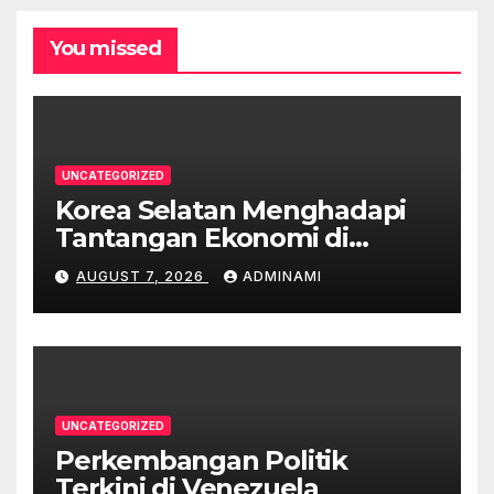
You missed
UNCATEGORIZED
Korea Selatan Menghadapi
Tantangan Ekonomi di
Tengah Krisis Global
AUGUST 7, 2026
ADMINAMI
UNCATEGORIZED
Perkembangan Politik
Terkini di Venezuela