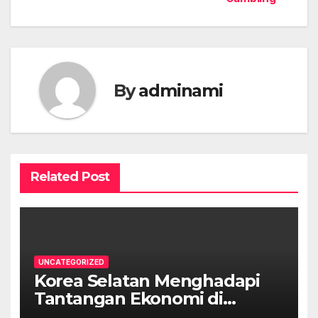
navigation
By
adminami
Related Post
UNCATEGORIZED
Korea Selatan Menghadapi
Tantangan Ekonomi di
Tengah Krisis Global