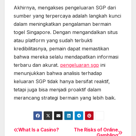
Akhirnya, mengakses pengeluaran SGP dari
sumber yang terpercaya adalah langkah kunci
dalam meningkatkan pengalaman bermain
togel Singapore. Dengan mengandalkan situs
atau platform yang sudah terbukti
kredibilitasnya, pemain dapat memastikan
bahwa mereka selalu mendapatkan informasi
terbaru dan akurat.
pengeluaran sgp
ini
menunjukkan bahwa analisis terhadap
keluaran SGP tidak hanya bersifat reaktif,
tetapi juga bisa menjadi proaktif dalam
merancang strategi bermain yang lebih baik.
What Is a Casino?
The Risks of Online
Post
Gambling