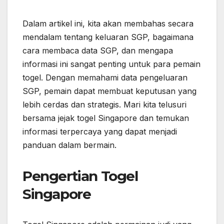
Dalam artikel ini, kita akan membahas secara
mendalam tentang keluaran SGP, bagaimana
cara membaca data SGP, dan mengapa
informasi ini sangat penting untuk para pemain
togel. Dengan memahami data pengeluaran
SGP, pemain dapat membuat keputusan yang
lebih cerdas dan strategis. Mari kita telusuri
bersama jejak togel Singapore dan temukan
informasi terpercaya yang dapat menjadi
panduan dalam bermain.
Pengertian Togel
Singapore