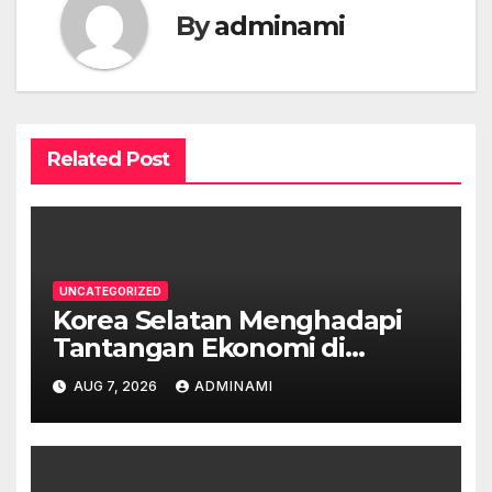
By
adminami
Related Post
UNCATEGORIZED
Korea Selatan Menghadapi
Tantangan Ekonomi di
Tengah Krisis Global
AUG 7, 2026
ADMINAMI