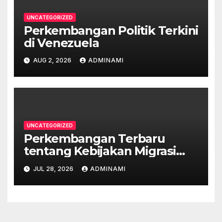
UNCATEGORIZED
Perkembangan Politik Terkini
di Venezuela
AUG 2, 2026
ADMINAMI
UNCATEGORIZED
Perkembangan Terbaru
tentang Kebijakan Migrasi
Australia
JUL 28, 2026
ADMINAMI