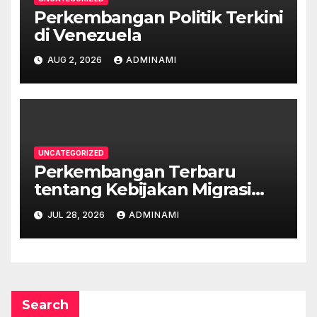
Perkembangan Politik Terkini
di Venezuela
AUG 2, 2026
ADMINAMI
UNCATEGORIZED
Perkembangan Terbaru
tentang Kebijakan Migrasi
Australia
JUL 28, 2026
ADMINAMI
Search