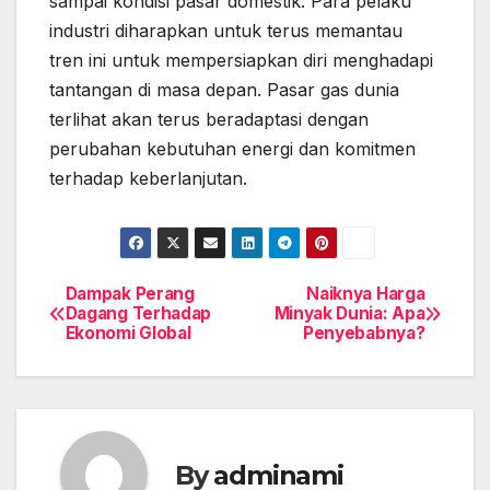
sampai kondisi pasar domestik. Para pelaku
industri diharapkan untuk terus memantau
tren ini untuk mempersiapkan diri menghadapi
tantangan di masa depan. Pasar gas dunia
terlihat akan terus beradaptasi dengan
perubahan kebutuhan energi dan komitmen
terhadap keberlanjutan.
Dampak Perang
Naiknya Harga
Post
Dagang Terhadap
Minyak Dunia: Apa
Ekonomi Global
Penyebabnya?
navigation
By
adminami