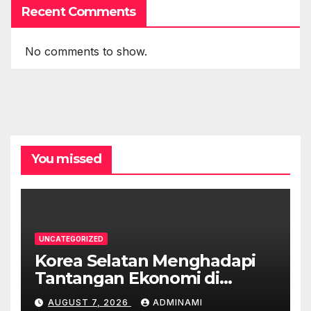
Recent Comments
No comments to show.
You missed
UNCATEGORIZED
Korea Selatan Menghadapi
Tantangan Ekonomi di
Tengah Krisis Global
AUGUST 7, 2026
ADMINAMI