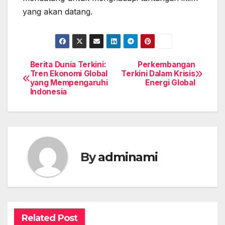
yang akan datang.
Berita Dunia Terkini:
Perkembangan
Post
Tren Ekonomi Global
Terkini Dalam Krisis
yang Mempengaruhi
Energi Global
navigation
Indonesia
By
adminami
Related Post