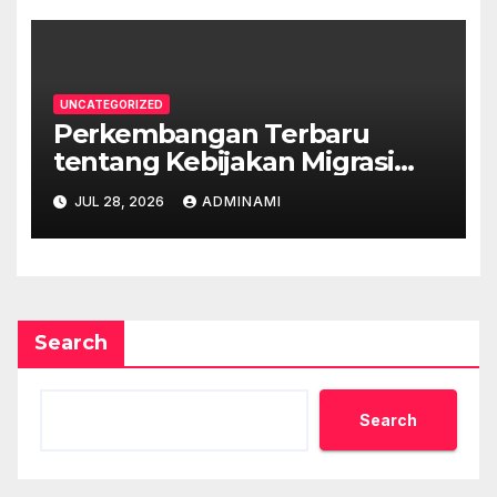
UNCATEGORIZED
Perkembangan Terbaru
tentang Kebijakan Migrasi
Australia
JUL 28, 2026
ADMINAMI
Search
Search