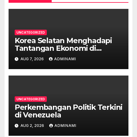
UNCATEGORIZED
Korea Selatan Menghadapi
Tantangan Ekonomi di
Tengah Krisis Global
AUG 7, 2026
ADMINAMI
UNCATEGORIZED
Perkembangan Politik Terkini
di Venezuela
AUG 2, 2026
ADMINAMI