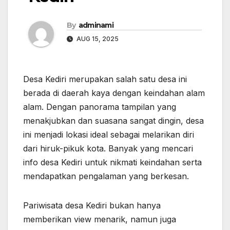
By
adminami
AUG 15, 2025
Desa Kediri merupakan salah satu desa ini
berada di daerah kaya dengan keindahan alam
alam. Dengan panorama tampilan yang
menakjubkan dan suasana sangat dingin, desa
ini menjadi lokasi ideal sebagai melarikan diri
dari hiruk-pikuk kota. Banyak yang mencari
info desa Kediri untuk nikmati keindahan serta
mendapatkan pengalaman yang berkesan.
Pariwisata desa Kediri bukan hanya
memberikan view menarik, namun juga