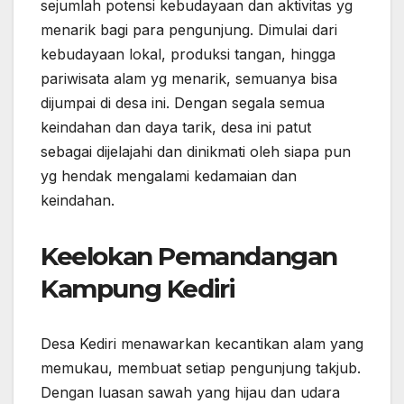
sejumlah potensi kebudayaan dan aktivitas yg
menarik bagi para pengunjung. Dimulai dari
kebudayaan lokal, produksi tangan, hingga
pariwisata alam yg menarik, semuanya bisa
dijumpai di desa ini. Dengan segala semua
keindahan dan daya tarik, desa ini patut
sebagai dijelajahi dan dinikmati oleh siapa pun
yg hendak mengalami kedamaian dan
keindahan.
Keelokan Pemandangan
Kampung Kediri
Desa Kediri menawarkan kecantikan alam yang
memukau, membuat setiap pengunjung takjub.
Dengan luasan sawah yang hijau dan udara