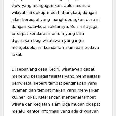
view yang mengagumkan. Jalur menuju
wilayah ini cukup mudah dijangkau, dengan
jalan beraspal yang menghubungkan desa ini
dengan kota-kota sekitarnya. Selain itu juga,
terdapat kendaraan umum yang bisa
digunakan bagi wisatawan yang ingin
mengeksplorasi keindahan alam dan budaya
lokal.
Di sepanjang desa Kediri, wisatawan dapat
menemui berbagai fasilitas yang memfasilitasi
pariwisata, seperti tempat penginapan yang
nyaman dan tempat makan yang menyajikan
kuliner lokal. Keterangan mengenai tempat
wisata dan kegiatan alam juga mudah didapat
melalui kantor informasi yang ada di wilayah