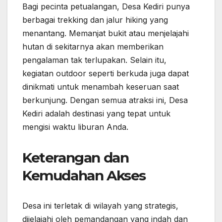
Bagi pecinta petualangan, Desa Kediri punya
berbagai trekking dan jalur hiking yang
menantang. Memanjat bukit atau menjelajahi
hutan di sekitarnya akan memberikan
pengalaman tak terlupakan. Selain itu,
kegiatan outdoor seperti berkuda juga dapat
dinikmati untuk menambah keseruan saat
berkunjung. Dengan semua atraksi ini, Desa
Kediri adalah destinasi yang tepat untuk
mengisi waktu liburan Anda.
Keterangan dan
Kemudahan Akses
Desa ini terletak di wilayah yang strategis,
dijelajahi oleh pemandangan yang indah dan