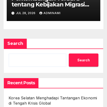
tentang Kebijakan Migrasi
Australia
JUL 28, 2026
ADMINAMI
Search
Search
Recent Posts
Korea Selatan Menghadapi Tantangan Ekonomi
di Tengah Krisis Global