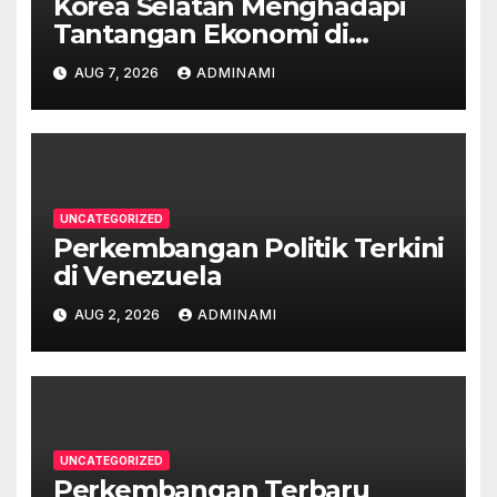
Korea Selatan Menghadapi
Tantangan Ekonomi di
Tengah Krisis Global
AUG 7, 2026
ADMINAMI
UNCATEGORIZED
Perkembangan Politik Terkini
di Venezuela
AUG 2, 2026
ADMINAMI
UNCATEGORIZED
Perkembangan Terbaru